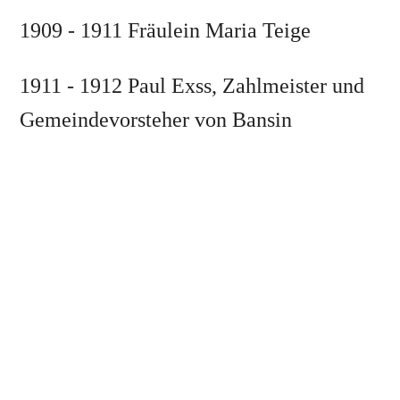
1909 - 1911 Fräulein Maria Teige
1911 - 1912 Paul Exss, Zahlmeister und
Gemeindevorsteher von Bansin
1912 - 1943 Heinrich und Berta
Winterstein
1918 Heinrich Winterstein wird zum
„Großherzog Sächsischen
Hoflieferanten“ ernannt
1943 Heinrich Winterstein verstarb